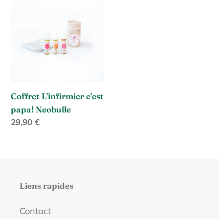
L'infirmier
c
c'est
papa!
t
Neobulle
i
o
Coffret L'infirmier c'est
n
papa! Neobulle
:
Prix
29,90 €
normal
Liens rapides
Contact