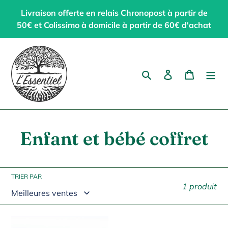
Passer
Livraison offerte en relais Chronopost à partir de
au
50€ et Colissimo à domicile à partir de 60€ d'achat
contenu
Rechercher
Se connecter
Panier
C
Enfant et bébé coffret
o
l
TRIER PAR
1 produit
l
e
Coffret