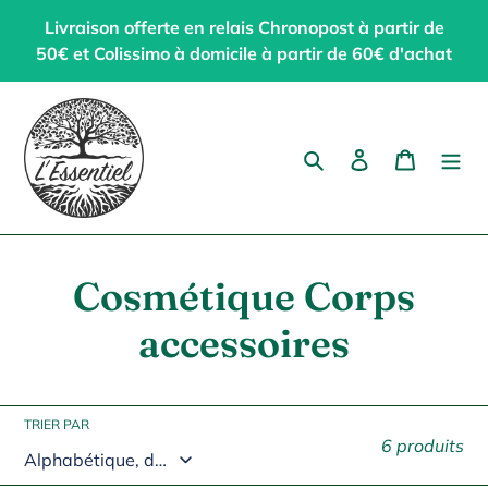
Passer
Livraison offerte en relais Chronopost à partir de
au
50€ et Colissimo à domicile à partir de 60€ d'achat
contenu
Rechercher
Se connecter
Panier
C
Cosmétique Corps
o
accessoires
l
l
TRIER PAR
6 produits
e