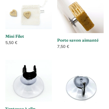
aimanté
Mini Filet
Porte savon aimanté
Prix
5,50 €
Prix
7,50 €
normal
normal
Ventouse
Ventouse
à
à
clip
crochet
Ventouse à clip