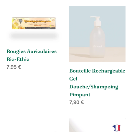
c
Bougies
Bouteille
Auriculaires
Rechargeable
t
Bio-
Gel
Ethic
i
Douche/Shampoing
Pimpant
o
Bougies Auriculaires
n
Bio-Ethic
Prix
7,95 €
Bouteille Rechargeable
:
normal
Gel
Douche/Shampoing
Pimpant
Prix
7,90 €
normal
Mini
Porte
Filet
savon