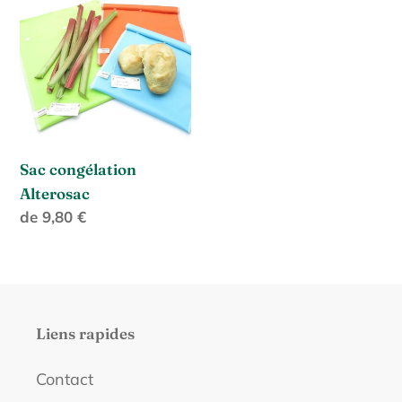
congélation
c
Alterosac
t
i
o
Sac congélation
n
Alterosac
Prix
de 9,80 €
:
normal
Liens rapides
Contact