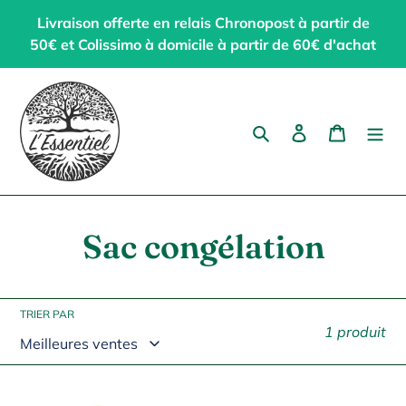
Passer
Livraison offerte en relais Chronopost à partir de
au
50€ et Colissimo à domicile à partir de 60€ d'achat
contenu
Rechercher
Se connecter
Panier
C
Sac congélation
o
l
TRIER PAR
1 produit
l
e
Sac