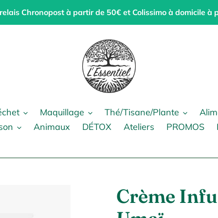
 relais Chronopost à partir de 50€ et Colissimo à domicile à 
échet
Maquillage
Thé/Tisane/Plante
Alim
son
Animaux
DÉTOX
Ateliers
PROMOS
Crème Infu