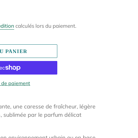
édition
calculés lors du paiement.
U PANIER
 de paiement
nte, une caresse de fraîcheur, légère
 sublimée par le parfum délicat
, en environnement urbain ou en base