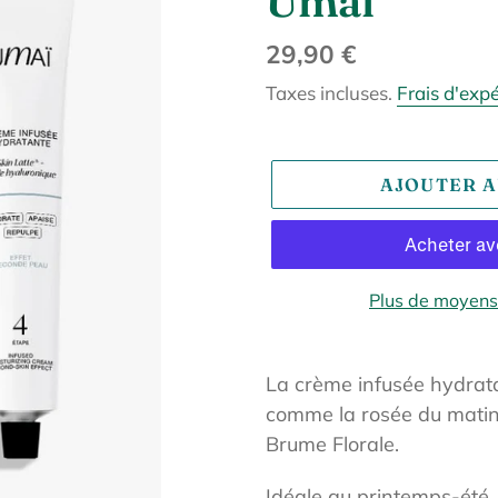
Umaï
Prix
29,90 €
normal
Taxes incluses.
Frais d'exp
AJOUTER A
Plus de moyens
Ajout
d'un
La crème infusée hydrata
produit
comme la rosée du matin,
à
Brume Florale.
votre
Idéale au printemps-été