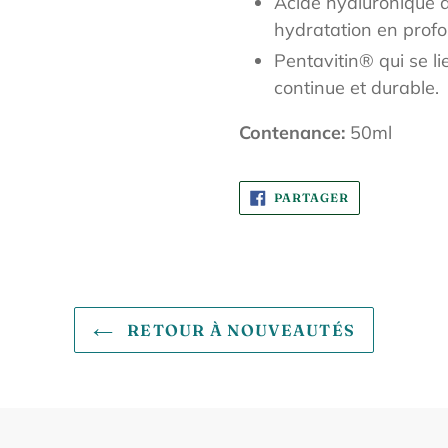
Acide hyaluronique d
hydratation en profo
Pentavitin
®️ qui se l
continue et durable.
Contenance:
50ml
PARTAGER
PARTAGER
SUR
FACEBOOK
RETOUR À NOUVEAUTÉS