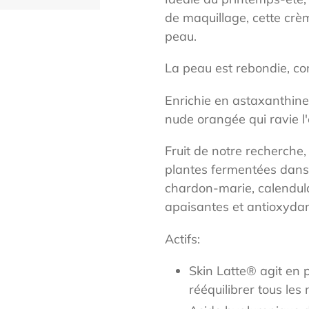
panier
de maquillage, cette crèm
peau.
La peau est rebondie, con
Enrichie en astaxanthine
nude orangée qui ravie l'é
Fruit de notre recherche,
plantes fermentées dans 
chardon-marie, calendula
apaisantes et antioxydan
Actifs:
Skin Latte®️ agit en
rééquilibrer tous le