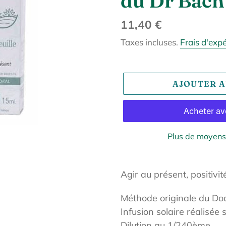
du Dr Bach
Prix
11,40 €
normal
Taxes incluses.
Frais d'exp
AJOUTER A
Plus de moyens
Ajout
d'un
Agir au présent, positivit
produit
Méthode originale du Do
à
Infusion solaire réalisée s
votre
Dilution au 1/240ème