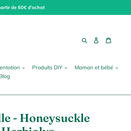
partir de 60€ d'achat
Rechercher
Se connecter
Panier
entation
Produits DIY
Maman et bébé
Blog
lle - Honeysuckle