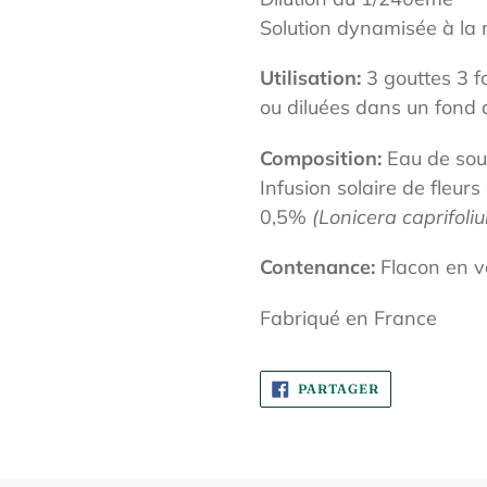
panier
Solution dynamisée à la
Utilisation:
3 gouttes 3 f
ou diluées dans un fond 
Composition:
Eau de sou
Infusion solaire de fleurs
0,5%
(Lonicera caprifoli
Contenance:
Flacon en v
Fabriqué en France
PARTAGER
PARTAGER
SUR
FACEBOOK