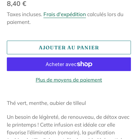
Prix
8,40 €
normal
Taxes incluses.
Frais d'expédition
calculés lors du
paiement.
AJOUTER AU PANIER
Plus de moyens de paiement
Ajout
d'un
Thé vert, menthe, aubier de tilleul
produit
à
Un besoin de légèreté, de renouveau, de détox avec
votre
le printemps ! Cette infusion est idéale car elle
panier
favorise l’élimination (romarin), la purification