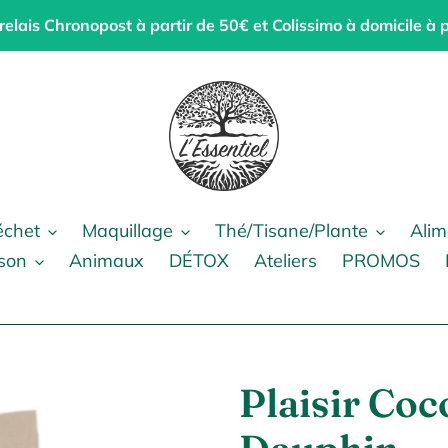
 relais Chronopost à partir de 50€ et Colissimo à domicile à 
échet
Maquillage
Thé/Tisane/Plante
Alim
son
Animaux
DÉTOX
Ateliers
PROMOS
Plaisir Coc