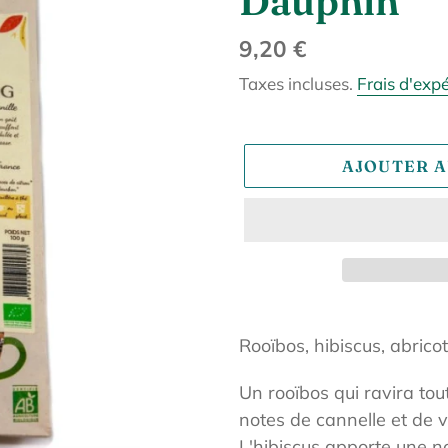
Dauphin
Prix
9,20 €
normal
Taxes incluses.
Frais d'exp
AJOUTER A
Ajout
d'un
Rooïbos, hibiscus, abricot
produit
Un rooïbos qui ravira tout
à
notes de cannelle et de v
votre
L'hibiscus apporte une no