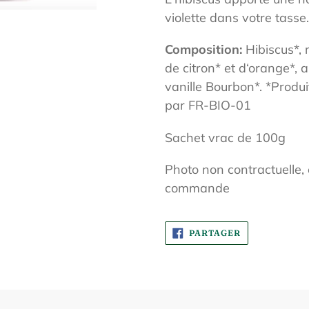
panier
violette dans votre tasse
Composition:
Hibiscus*, 
de citron* et d‘orange*, a
vanille Bourbon*.
*Produit
par FR-BIO-01
Sachet vrac de 100g
Photo non contractuelle, 
commande
PARTAGER
PARTAGER
SUR
FACEBOOK