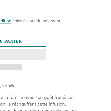
édition
calculés lors du paiement.
U PANIER
, vanille
e la famille avec son goût fruité. Les
anille réchauffent cette infusion.
te acidulée et donne une jolie couleur