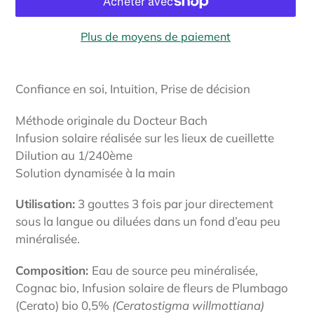
Plus de moyens de paiement
Ajout
d'un
Confiance en soi, Intuition, Prise de décision
produit
à
Méthode originale du Docteur Bach
votre
Infusion solaire réalisée sur les lieux de cueillette
panier
Dilution au 1/240ème
Solution dynamisée à la main
Utilisation:
3 gouttes 3 fois par jour directement
sous la langue ou diluées dans un fond d’eau peu
minéralisée.
Composition:
Eau de source peu minéralisée,
Cognac bio, Infusion solaire de fleurs
de Plumbago
(Cerato) bio 0,5%
(Ceratostigma willmottiana
)